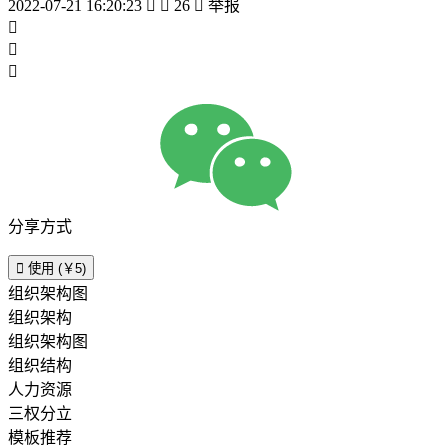
2022-07-21 16:20:23


26

举报



分享方式

使用 (￥5)
组织架构图
组织架构
组织架构图
组织结构
人力资源
三权分立
模板推荐