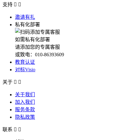
支持


邀请有礼
私有化部署
如需私有化部署
请添加您的专属客服
或致电：010-86393609
教育认证
对标Visio
关于


关于我们
加入我们
服务条款
隐私政策
联系

