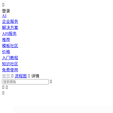

登录
AI
企业服务
解决方案
API服务
推荐
模板社区
价格
入门教程
知识社区
免费使用
首页

流程图

详情



