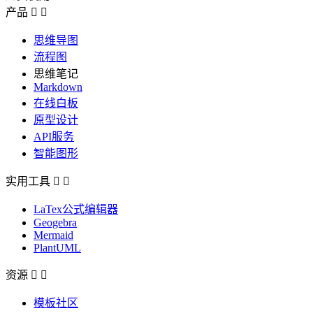
产品


思维导图
流程图
思维笔记
Markdown
在线白板
原型设计
API服务
智能图形
实用工具


LaTex公式编辑器
Geogebra
Mermaid
PlantUML
资源


模板社区