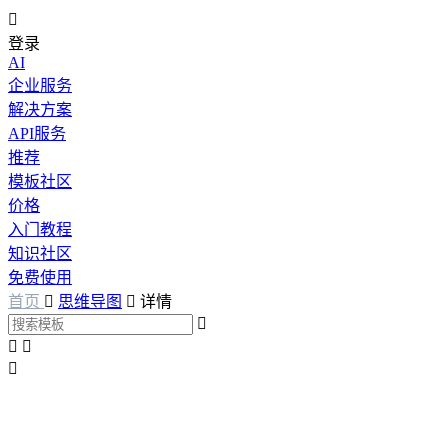

登录
AI
企业服务
解决方案
API服务
推荐
模板社区
价格
入门教程
知识社区
免费使用
首页

思维导图

详情



