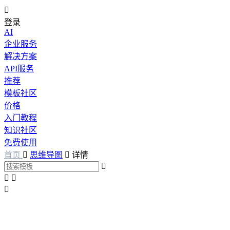

登录
AI
企业服务
解决方案
API服务
推荐
模板社区
价格
入门教程
知识社区
免费使用
首页

思维导图

详情



