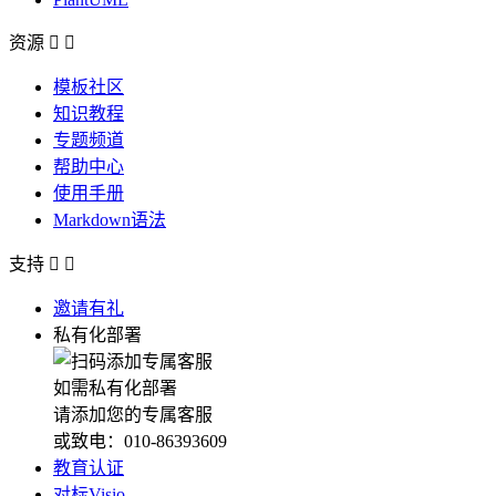
资源


模板社区
知识教程
专题频道
帮助中心
使用手册
Markdown语法
支持


邀请有礼
私有化部署
如需私有化部署
请添加您的专属客服
或致电：010-86393609
教育认证
对标Visio