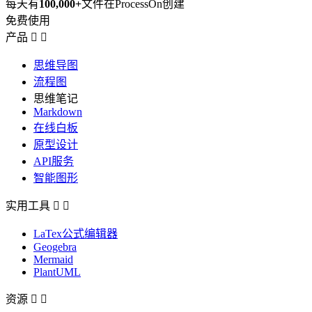
每天有
100,000+
文件在ProcessOn创建
免费使用
产品


思维导图
流程图
思维笔记
Markdown
在线白板
原型设计
API服务
智能图形
实用工具


LaTex公式编辑器
Geogebra
Mermaid
PlantUML
资源

