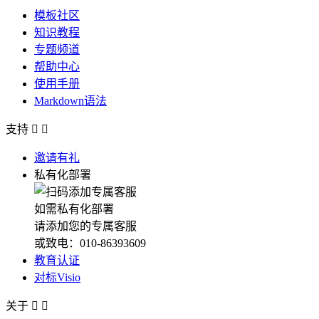
模板社区
知识教程
专题频道
帮助中心
使用手册
Markdown语法
支持


邀请有礼
私有化部署
如需私有化部署
请添加您的专属客服
或致电：010-86393609
教育认证
对标Visio
关于

