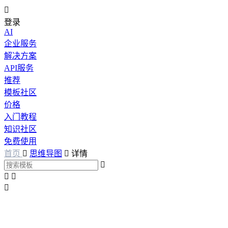

登录
AI
企业服务
解决方案
API服务
推荐
模板社区
价格
入门教程
知识社区
免费使用
首页

思维导图

详情



