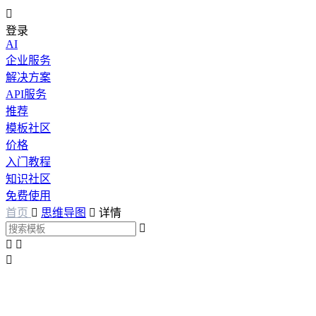

登录
AI
企业服务
解决方案
API服务
推荐
模板社区
价格
入门教程
知识社区
免费使用
首页

思维导图

详情



