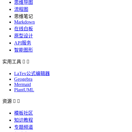
思维导图
流程图
思维笔记
Markdown
在线白板
原型设计
API服务
智能图形
实用工具


LaTex公式编辑器
Geogebra
Mermaid
PlantUML
资源


模板社区
知识教程
专题频道