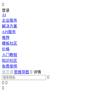

登录
AI
企业服务
解决方案
API服务
推荐
模板社区
价格
入门教程
知识社区
免费使用
首页

思维导图

详情



