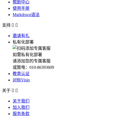
帮助中心
使用手册
Markdown语法
支持


邀请有礼
私有化部署
如需私有化部署
请添加您的专属客服
或致电：010-86393609
教育认证
对标Visio
关于


关于我们
加入我们
服务条款