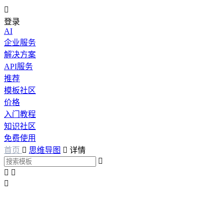

登录
AI
企业服务
解决方案
API服务
推荐
模板社区
价格
入门教程
知识社区
免费使用
首页

思维导图

详情



