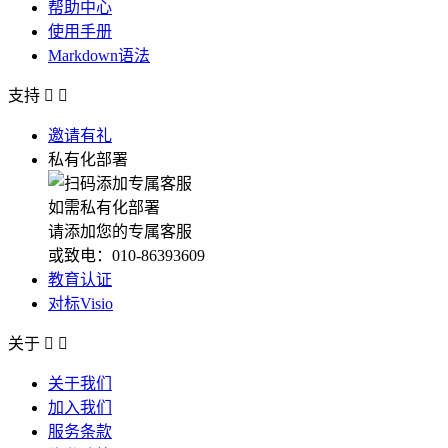
帮助中心
使用手册
Markdown语法
支持


邀请有礼
私有化部署
如需私有化部署
请添加您的专属客服
或致电：010-86393609
教育认证
对标Visio
关于


关于我们
加入我们
服务条款