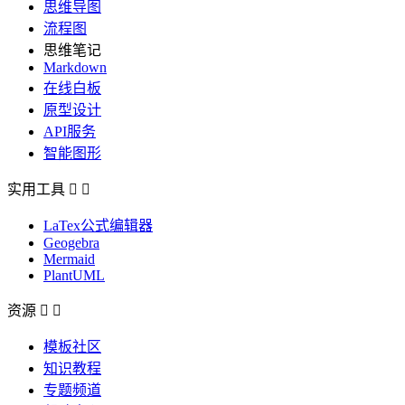
思维导图
流程图
思维笔记
Markdown
在线白板
原型设计
API服务
智能图形
实用工具


LaTex公式编辑器
Geogebra
Mermaid
PlantUML
资源


模板社区
知识教程
专题频道