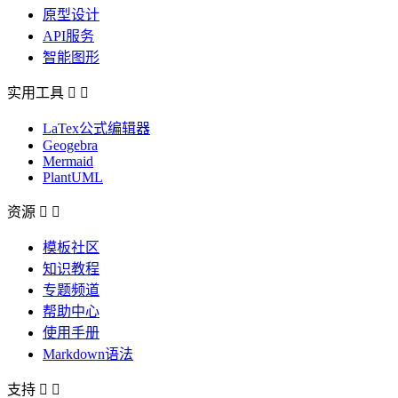
原型设计
API服务
智能图形
实用工具


LaTex公式编辑器
Geogebra
Mermaid
PlantUML
资源


模板社区
知识教程
专题频道
帮助中心
使用手册
Markdown语法
支持

