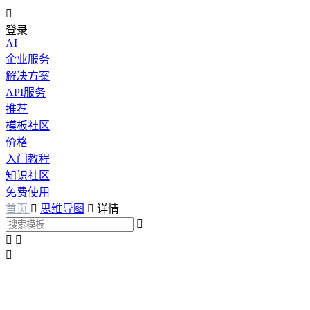

登录
AI
企业服务
解决方案
API服务
推荐
模板社区
价格
入门教程
知识社区
免费使用
首页

思维导图

详情



