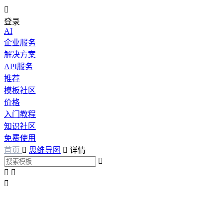

登录
AI
企业服务
解决方案
API服务
推荐
模板社区
价格
入门教程
知识社区
免费使用
首页

思维导图

详情



