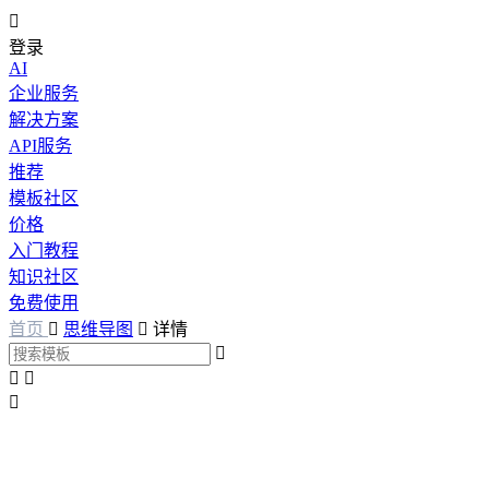

登录
AI
企业服务
解决方案
API服务
推荐
模板社区
价格
入门教程
知识社区
免费使用
首页

思维导图

详情



