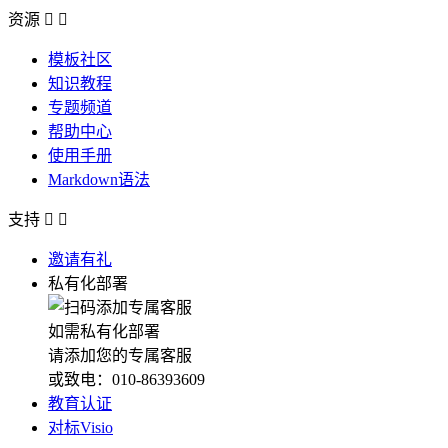
资源


模板社区
知识教程
专题频道
帮助中心
使用手册
Markdown语法
支持


邀请有礼
私有化部署
如需私有化部署
请添加您的专属客服
或致电：010-86393609
教育认证
对标Visio