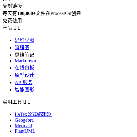
复制链接
每天有
100,000+
文件在ProcessOn创建
免费使用
产品


思维导图
流程图
思维笔记
Markdown
在线白板
原型设计
API服务
智能图形
实用工具


LaTex公式编辑器
Geogebra
Mermaid
PlantUML