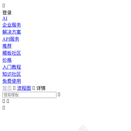

登录
AI
企业服务
解决方案
API服务
推荐
模板社区
价格
入门教程
知识社区
免费使用
首页

流程图

详情



