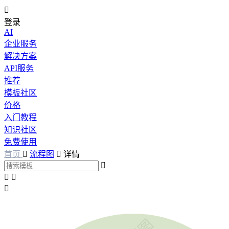

登录
AI
企业服务
解决方案
API服务
推荐
模板社区
价格
入门教程
知识社区
免费使用
首页

流程图

详情



