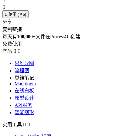



使用 (￥5)
分享
复制链接
每天有
100,000+
文件在ProcessOn创建
免费使用
产品


思维导图
流程图
思维笔记
Markdown
在线白板
原型设计
API服务
智能图形
实用工具

