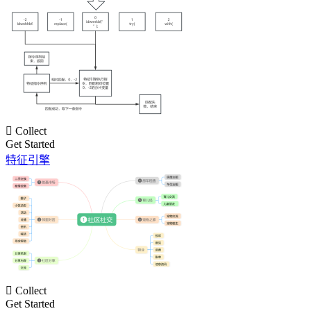

Collect
Get Started
特征引擎

Collect
Get Started