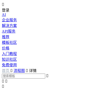

登录
AI
企业服务
解决方案
API服务
推荐
模板社区
价格
入门教程
知识社区
免费使用
首页

流程图

详情



