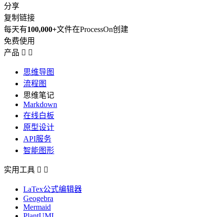
分享
复制链接
每天有
100,000+
文件在ProcessOn创建
免费使用
产品


思维导图
流程图
思维笔记
Markdown
在线白板
原型设计
API服务
智能图形
实用工具


LaTex公式编辑器
Geogebra
Mermaid
PlantUML