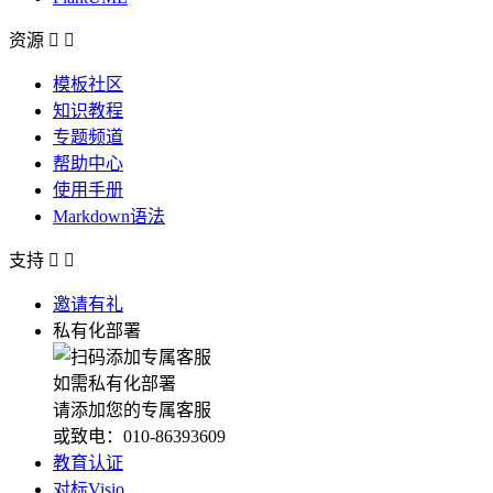
资源


模板社区
知识教程
专题频道
帮助中心
使用手册
Markdown语法
支持


邀请有礼
私有化部署
如需私有化部署
请添加您的专属客服
或致电：010-86393609
教育认证
对标Visio