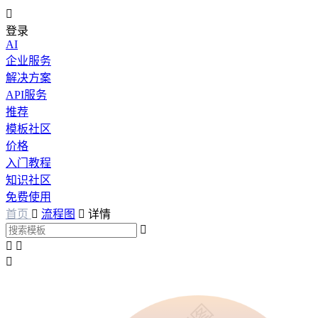

登录
AI
企业服务
解决方案
API服务
推荐
模板社区
价格
入门教程
知识社区
免费使用
首页

流程图

详情



