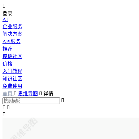

登录
AI
企业服务
解决方案
API服务
推荐
模板社区
价格
入门教程
知识社区
免费使用
首页

思维导图

详情



