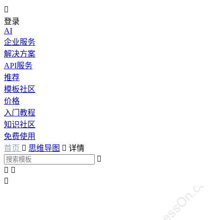

登录
AI
企业服务
解决方案
API服务
推荐
模板社区
价格
入门教程
知识社区
免费使用
首页

思维导图

详情



