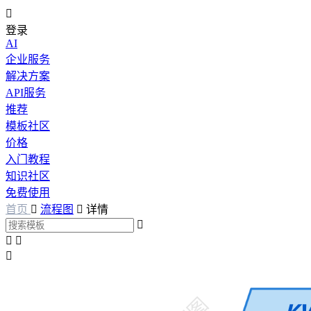

登录
AI
企业服务
解决方案
API服务
推荐
模板社区
价格
入门教程
知识社区
免费使用
首页

流程图

详情



