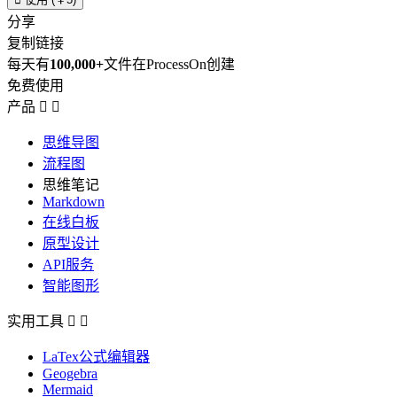
分享
复制链接
每天有
100,000+
文件在ProcessOn创建
免费使用
产品


思维导图
流程图
思维笔记
Markdown
在线白板
原型设计
API服务
智能图形
实用工具


LaTex公式编辑器
Geogebra
Mermaid