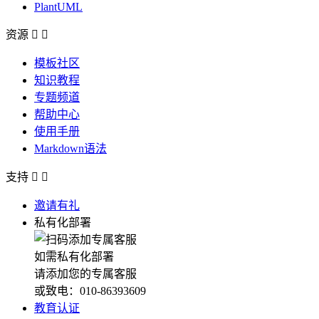
PlantUML
资源


模板社区
知识教程
专题频道
帮助中心
使用手册
Markdown语法
支持


邀请有礼
私有化部署
如需私有化部署
请添加您的专属客服
或致电：010-86393609
教育认证