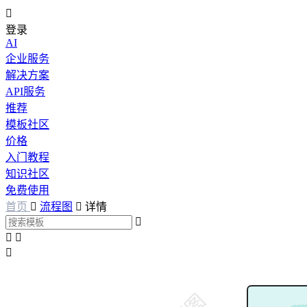

登录
AI
企业服务
解决方案
API服务
推荐
模板社区
价格
入门教程
知识社区
免费使用
首页

流程图

详情



