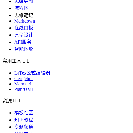
思维导图
流程图
思维笔记
Markdown
在线白板
原型设计
API服务
智能图形
实用工具


LaTex公式编辑器
Geogebra
Mermaid
PlantUML
资源


模板社区
知识教程
专题频道