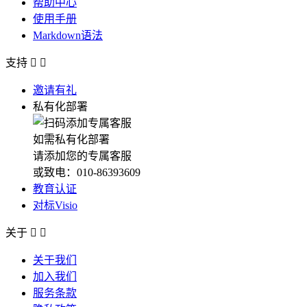
帮助中心
使用手册
Markdown语法
支持


邀请有礼
私有化部署
如需私有化部署
请添加您的专属客服
或致电：010-86393609
教育认证
对标Visio
关于


关于我们
加入我们
服务条款