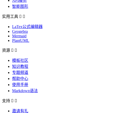
API服务
智能图形
实用工具


LaTex公式编辑器
Geogebra
Mermaid
PlantUML
资源


模板社区
知识教程
专题频道
帮助中心
使用手册
Markdown语法
支持


邀请有礼