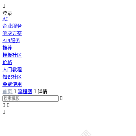

登录
AI
企业服务
解决方案
API服务
推荐
模板社区
价格
入门教程
知识社区
免费使用
首页

流程图

详情



