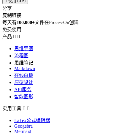

使用 (￥5)
分享
复制链接
每天有
100,000+
文件在ProcessOn创建
免费使用
产品


思维导图
流程图
思维笔记
Markdown
在线白板
原型设计
API服务
智能图形
实用工具


LaTex公式编辑器
Geogebra
Mermaid