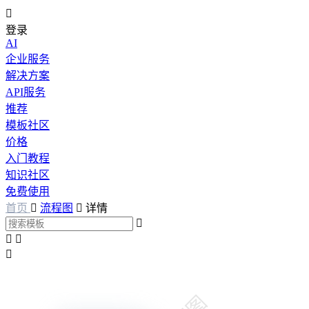

登录
AI
企业服务
解决方案
API服务
推荐
模板社区
价格
入门教程
知识社区
免费使用
首页

流程图

详情



