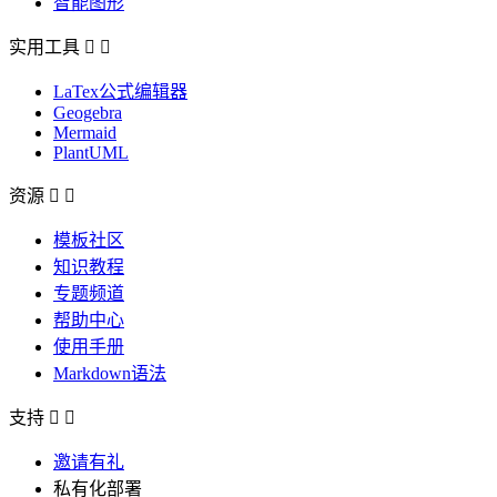
智能图形
实用工具


LaTex公式编辑器
Geogebra
Mermaid
PlantUML
资源


模板社区
知识教程
专题频道
帮助中心
使用手册
Markdown语法
支持


邀请有礼
私有化部署