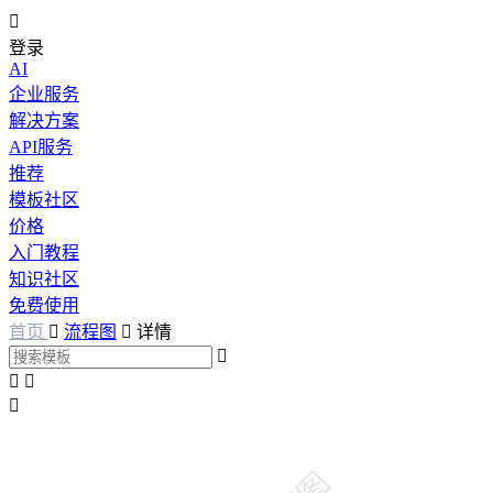

登录
AI
企业服务
解决方案
API服务
推荐
模板社区
价格
入门教程
知识社区
免费使用
首页

流程图

详情



