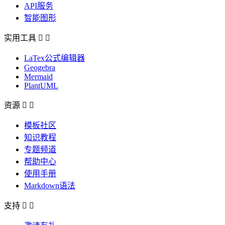
API服务
智能图形
实用工具


LaTex公式编辑器
Geogebra
Mermaid
PlantUML
资源


模板社区
知识教程
专题频道
帮助中心
使用手册
Markdown语法
支持

