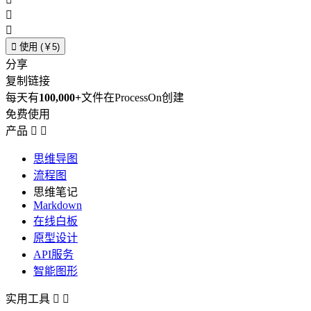



使用 (￥5)
分享
复制链接
每天有
100,000+
文件在ProcessOn创建
免费使用
产品


思维导图
流程图
思维笔记
Markdown
在线白板
原型设计
API服务
智能图形
实用工具

