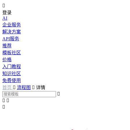

登录
AI
企业服务
解决方案
API服务
推荐
模板社区
价格
入门教程
知识社区
免费使用
首页

流程图

详情



