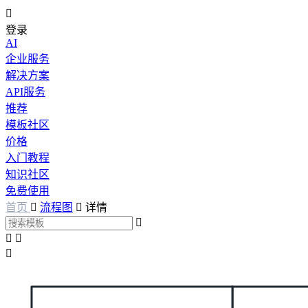

登录
AI
企业服务
解决方案
API服务
推荐
模板社区
价格
入门教程
知识社区
免费使用
首页

流程图

详情



