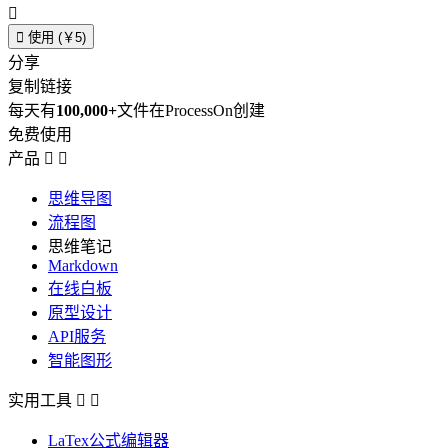


使用 (￥5)
分享
复制链接
每天有
100,000+
文件在ProcessOn创建
免费使用
产品


思维导图
流程图
思维笔记
Markdown
在线白板
原型设计
API服务
智能图形
实用工具


LaTex公式编辑器