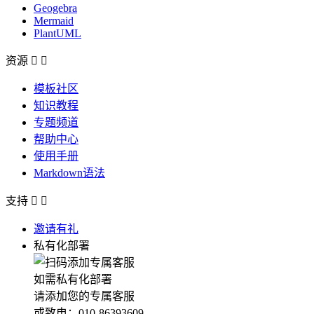
Geogebra
Mermaid
PlantUML
资源


模板社区
知识教程
专题频道
帮助中心
使用手册
Markdown语法
支持


邀请有礼
私有化部署
如需私有化部署
请添加您的专属客服
或致电：010-86393609