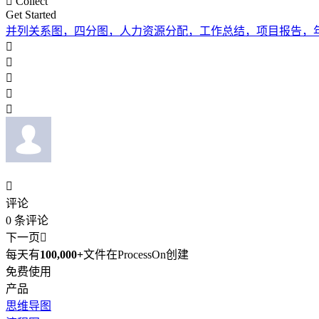

Collect
Get Started
并列关系图，四分图，人力资源分配，工作总结，项目报告，






评论
0
条评论
下一页

每天有
100,000+
文件在ProcessOn创建
免费使用
产品
思维导图