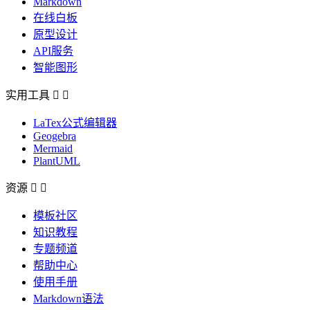
Markdown
在线白板
原型设计
API服务
智能图形
实用工具


LaTex公式编辑器
Geogebra
Mermaid
PlantUML
资源


模板社区
知识教程
专题频道
帮助中心
使用手册
Markdown语法