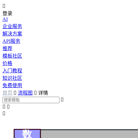

登录
AI
企业服务
解决方案
API服务
推荐
模板社区
价格
入门教程
知识社区
免费使用
首页

流程图

详情



