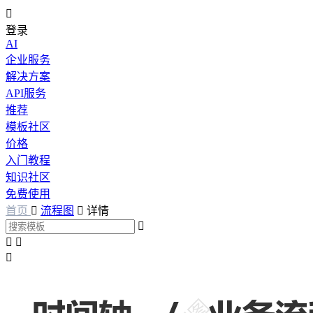

登录
AI
企业服务
解决方案
API服务
推荐
模板社区
价格
入门教程
知识社区
免费使用
首页

流程图

详情



