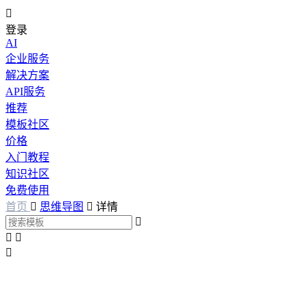

登录
AI
企业服务
解决方案
API服务
推荐
模板社区
价格
入门教程
知识社区
免费使用
首页

思维导图

详情



