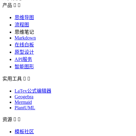
产品


思维导图
流程图
思维笔记
Markdown
在线白板
原型设计
API服务
智能图形
实用工具


LaTex公式编辑器
Geogebra
Mermaid
PlantUML
资源


模板社区