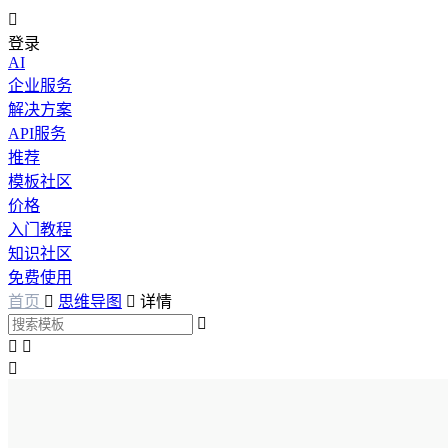

登录
AI
企业服务
解决方案
API服务
推荐
模板社区
价格
入门教程
知识社区
免费使用
首页

思维导图

详情



