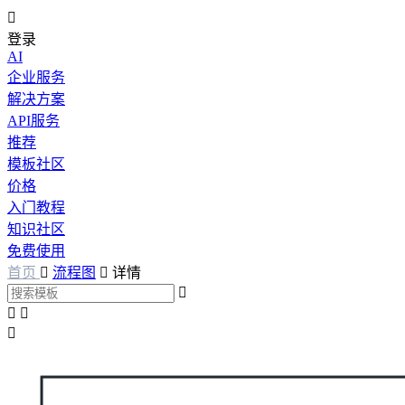

登录
AI
企业服务
解决方案
API服务
推荐
模板社区
价格
入门教程
知识社区
免费使用
首页

流程图

详情



