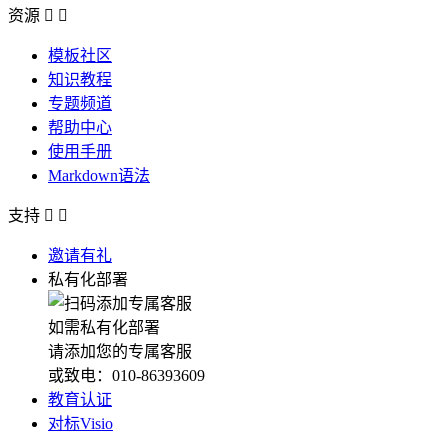
资源


模板社区
知识教程
专题频道
帮助中心
使用手册
Markdown语法
支持


邀请有礼
私有化部署
如需私有化部署
请添加您的专属客服
或致电：010-86393609
教育认证
对标Visio