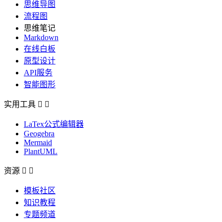
思维导图
流程图
思维笔记
Markdown
在线白板
原型设计
API服务
智能图形
实用工具


LaTex公式编辑器
Geogebra
Mermaid
PlantUML
资源


模板社区
知识教程
专题频道