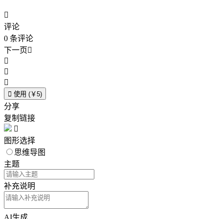

评论
0
条评论
下一页





使用 (￥5)
分享
复制链接

图形选择
思维导图
主题
补充说明
AI生成