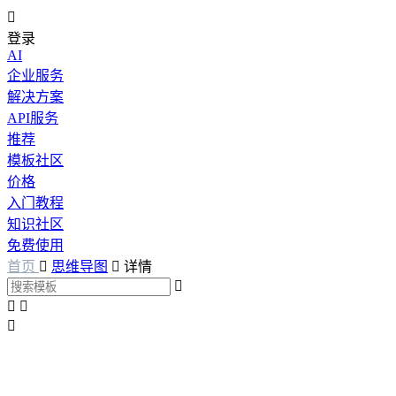

登录
AI
企业服务
解决方案
API服务
推荐
模板社区
价格
入门教程
知识社区
免费使用
首页

思维导图

详情



