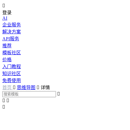

登录
AI
企业服务
解决方案
API服务
推荐
模板社区
价格
入门教程
知识社区
免费使用
首页

思维导图

详情



