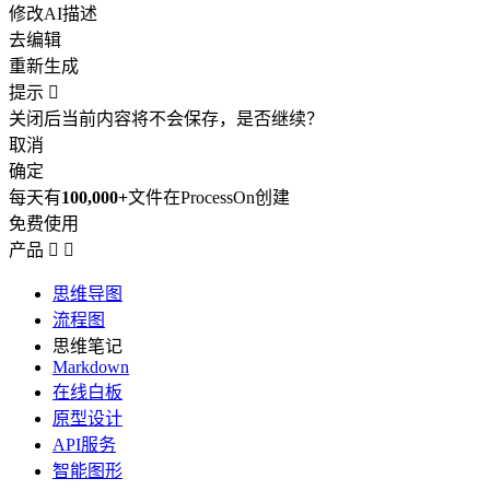
修改AI描述
去编辑
重新生成
提示

关闭后当前内容将不会保存，是否继续？
取消
确定
每天有
100,000+
文件在ProcessOn创建
免费使用
产品


思维导图
流程图
思维笔记
Markdown
在线白板
原型设计
API服务
智能图形