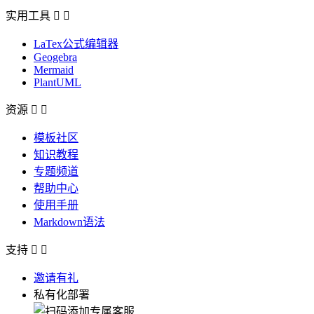
实用工具


LaTex公式编辑器
Geogebra
Mermaid
PlantUML
资源


模板社区
知识教程
专题频道
帮助中心
使用手册
Markdown语法
支持


邀请有礼
私有化部署