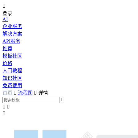

登录
AI
企业服务
解决方案
API服务
推荐
模板社区
价格
入门教程
知识社区
免费使用
首页

流程图

详情



