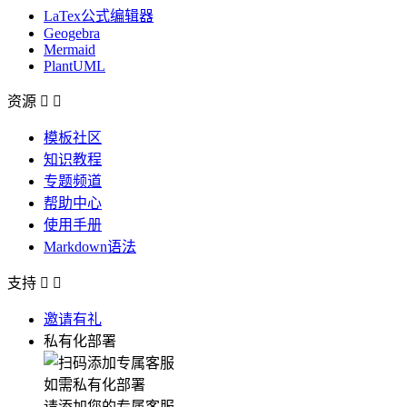
LaTex公式编辑器
Geogebra
Mermaid
PlantUML
资源


模板社区
知识教程
专题频道
帮助中心
使用手册
Markdown语法
支持


邀请有礼
私有化部署
如需私有化部署
请添加您的专属客服