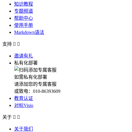
知识教程
专题频道
帮助中心
使用手册
Markdown语法
支持


邀请有礼
私有化部署
如需私有化部署
请添加您的专属客服
或致电：010-86393609
教育认证
对标Visio
关于


关于我们