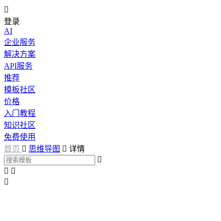

登录
AI
企业服务
解决方案
API服务
推荐
模板社区
价格
入门教程
知识社区
免费使用
首页

思维导图

详情



