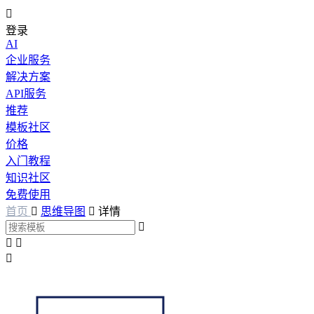

登录
AI
企业服务
解决方案
API服务
推荐
模板社区
价格
入门教程
知识社区
免费使用
首页

思维导图

详情



