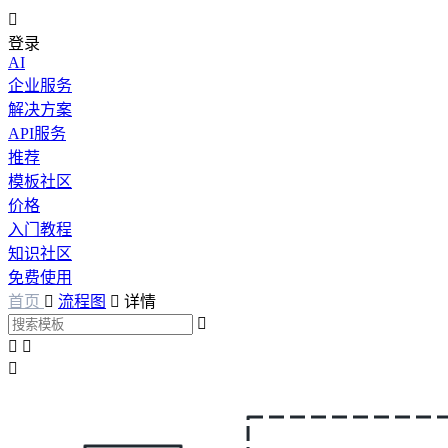

登录
AI
企业服务
解决方案
API服务
推荐
模板社区
价格
入门教程
知识社区
免费使用
首页

流程图

详情



