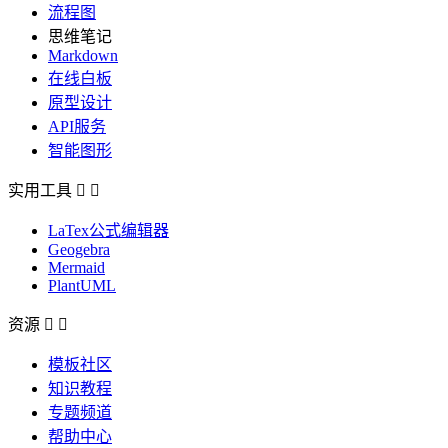
流程图
思维笔记
Markdown
在线白板
原型设计
API服务
智能图形
实用工具


LaTex公式编辑器
Geogebra
Mermaid
PlantUML
资源


模板社区
知识教程
专题频道
帮助中心