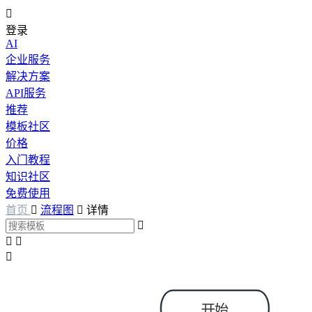

登录
AI
企业服务
解决方案
API服务
推荐
模板社区
价格
入门教程
知识社区
免费使用
首页

流程图

详情



