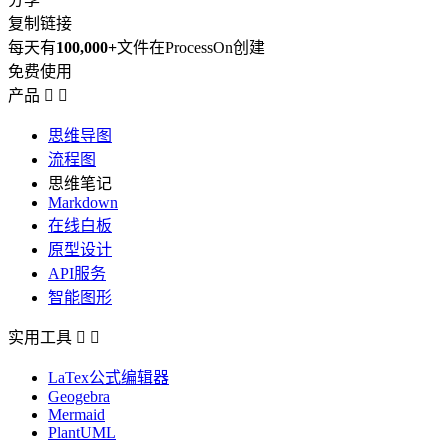
复制链接
每天有
100,000+
文件在ProcessOn创建
免费使用
产品


思维导图
流程图
思维笔记
Markdown
在线白板
原型设计
API服务
智能图形
实用工具


LaTex公式编辑器
Geogebra
Mermaid
PlantUML