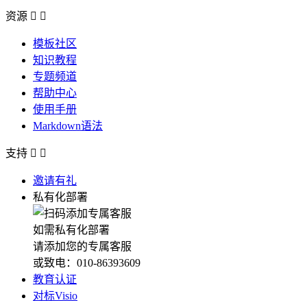
资源


模板社区
知识教程
专题频道
帮助中心
使用手册
Markdown语法
支持


邀请有礼
私有化部署
如需私有化部署
请添加您的专属客服
或致电：010-86393609
教育认证
对标Visio