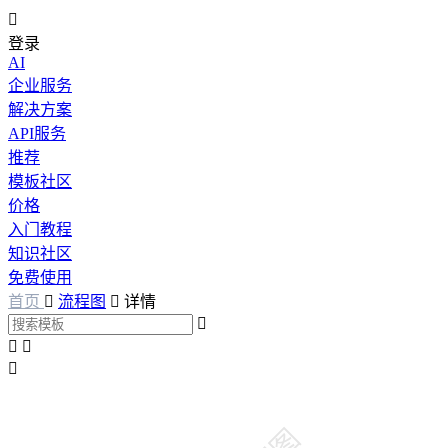

登录
AI
企业服务
解决方案
API服务
推荐
模板社区
价格
入门教程
知识社区
免费使用
首页

流程图

详情



