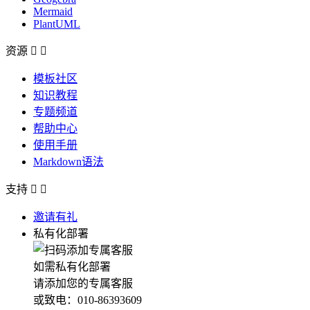
Mermaid
PlantUML
资源


模板社区
知识教程
专题频道
帮助中心
使用手册
Markdown语法
支持


邀请有礼
私有化部署
如需私有化部署
请添加您的专属客服
或致电：010-86393609