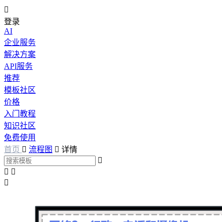

登录
AI
企业服务
解决方案
API服务
推荐
模板社区
价格
入门教程
知识社区
免费使用
首页

流程图

详情



