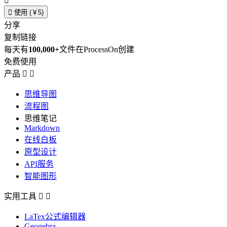


使用 (￥5)
分享
复制链接
每天有
100,000+
文件在ProcessOn创建
免费使用
产品


思维导图
流程图
思维笔记
Markdown
在线白板
原型设计
API服务
智能图形
实用工具


LaTex公式编辑器
Geogebra