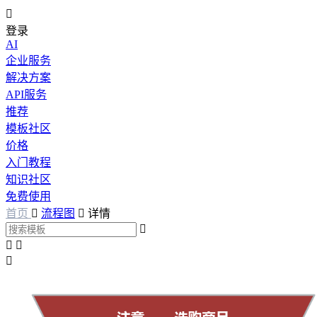

登录
AI
企业服务
解决方案
API服务
推荐
模板社区
价格
入门教程
知识社区
免费使用
首页

流程图

详情



