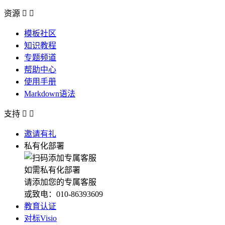
资源


模板社区
知识教程
专题频道
帮助中心
使用手册
Markdown语法
支持


邀请有礼
私有化部署
如需私有化部署
请添加您的专属客服
或致电：010-86393609
教育认证
对标Visio