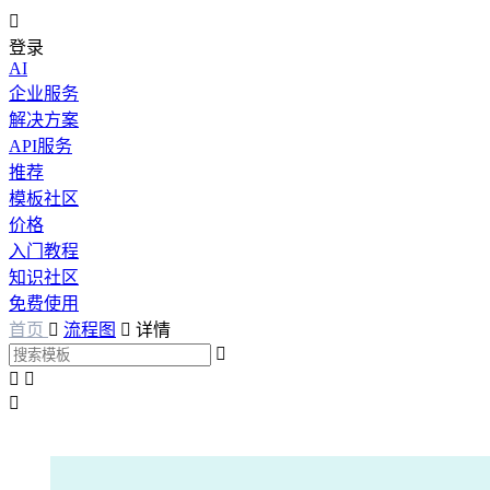

登录
AI
企业服务
解决方案
API服务
推荐
模板社区
价格
入门教程
知识社区
免费使用
首页

流程图

详情



