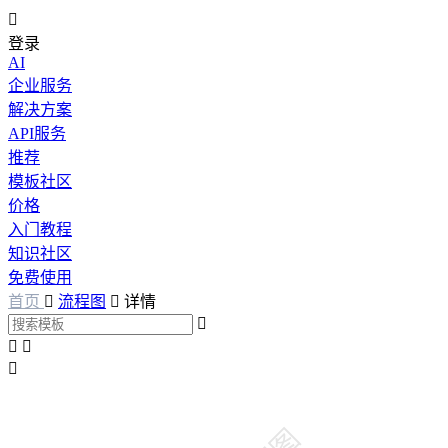

登录
AI
企业服务
解决方案
API服务
推荐
模板社区
价格
入门教程
知识社区
免费使用
首页

流程图

详情



