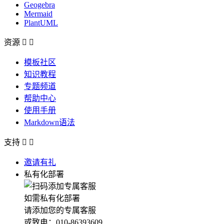
Geogebra
Mermaid
PlantUML
资源


模板社区
知识教程
专题频道
帮助中心
使用手册
Markdown语法
支持


邀请有礼
私有化部署
如需私有化部署
请添加您的专属客服
或致电：010-86393609