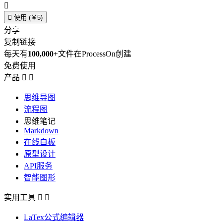


使用 (￥5)
分享
复制链接
每天有
100,000+
文件在ProcessOn创建
免费使用
产品


思维导图
流程图
思维笔记
Markdown
在线白板
原型设计
API服务
智能图形
实用工具


LaTex公式编辑器