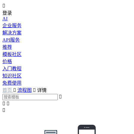

登录
AI
企业服务
解决方案
API服务
推荐
模板社区
价格
入门教程
知识社区
免费使用
首页

流程图

详情



