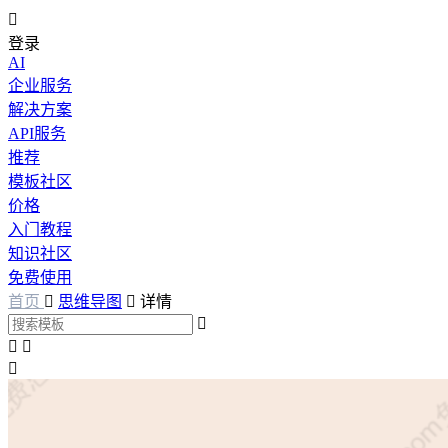

登录
AI
企业服务
解决方案
API服务
推荐
模板社区
价格
入门教程
知识社区
免费使用
首页

思维导图

详情



