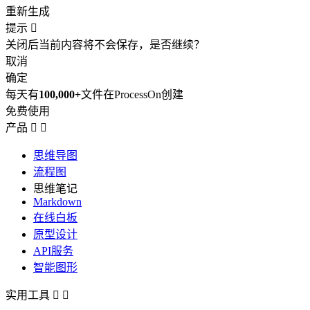
重新生成
提示

关闭后当前内容将不会保存，是否继续？
取消
确定
每天有
100,000+
文件在ProcessOn创建
免费使用
产品


思维导图
流程图
思维笔记
Markdown
在线白板
原型设计
API服务
智能图形
实用工具

