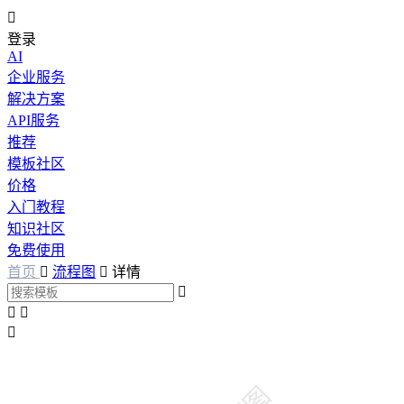

登录
AI
企业服务
解决方案
API服务
推荐
模板社区
价格
入门教程
知识社区
免费使用
首页

流程图

详情



