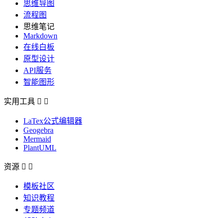
思维导图
流程图
思维笔记
Markdown
在线白板
原型设计
API服务
智能图形
实用工具


LaTex公式编辑器
Geogebra
Mermaid
PlantUML
资源


模板社区
知识教程
专题频道