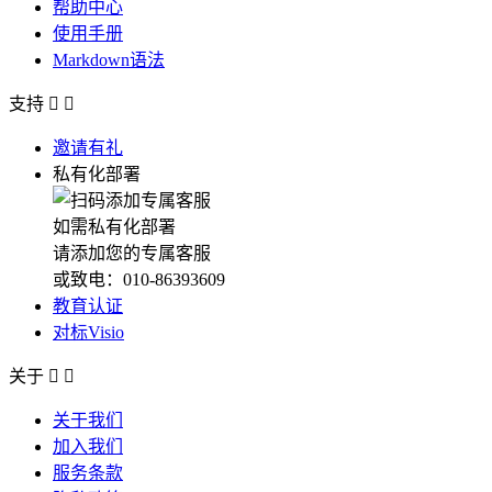
帮助中心
使用手册
Markdown语法
支持


邀请有礼
私有化部署
如需私有化部署
请添加您的专属客服
或致电：010-86393609
教育认证
对标Visio
关于


关于我们
加入我们
服务条款