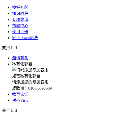
模板社区
知识教程
专题频道
帮助中心
使用手册
Markdown语法
支持


邀请有礼
私有化部署
如需私有化部署
请添加您的专属客服
或致电：010-86393609
教育认证
对标Visio
关于

