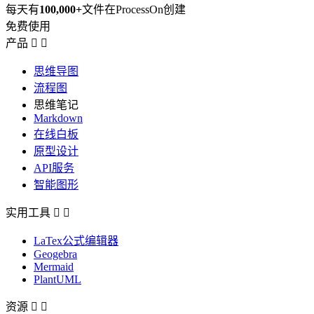
每天有
100,000+
文件在ProcessOn创建
免费使用
产品


思维导图
流程图
思维笔记
Markdown
在线白板
原型设计
API服务
智能图形
实用工具


LaTex公式编辑器
Geogebra
Mermaid
PlantUML
资源

