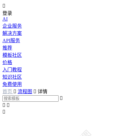

登录
AI
企业服务
解决方案
API服务
推荐
模板社区
价格
入门教程
知识社区
免费使用
首页

流程图

详情



