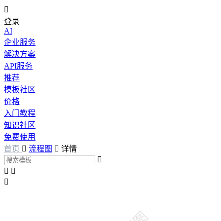

登录
AI
企业服务
解决方案
API服务
推荐
模板社区
价格
入门教程
知识社区
免费使用
首页

流程图

详情



