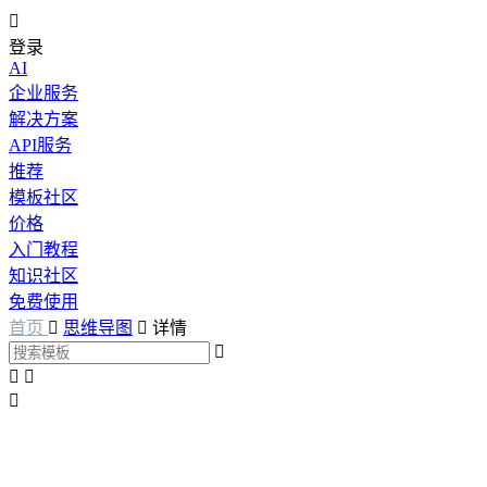

登录
AI
企业服务
解决方案
API服务
推荐
模板社区
价格
入门教程
知识社区
免费使用
首页

思维导图

详情



