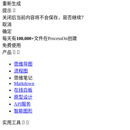
重新生成
提示

关闭后当前内容将不会保存，是否继续？
取消
确定
每天有
100,000+
文件在ProcessOn创建
免费使用
产品


思维导图
流程图
思维笔记
Markdown
在线白板
原型设计
API服务
智能图形
实用工具

